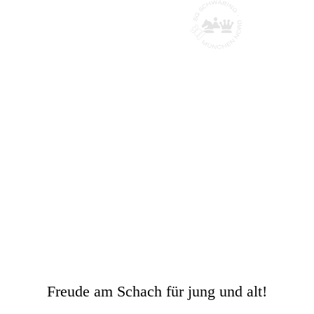
Schachgesellscha
ft Schwabing
München Nord
Freude am Schach für jung und alt!