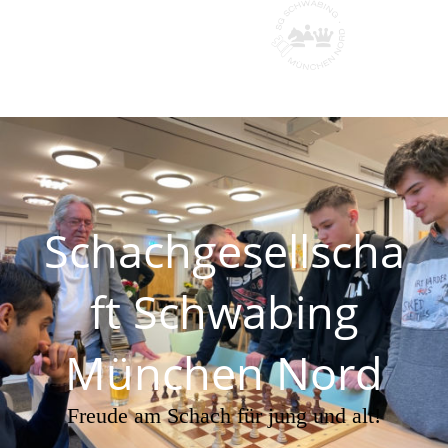
Schachgesellscha
ft Schwabing
München Nord
Freude am Schach für jung und alt!