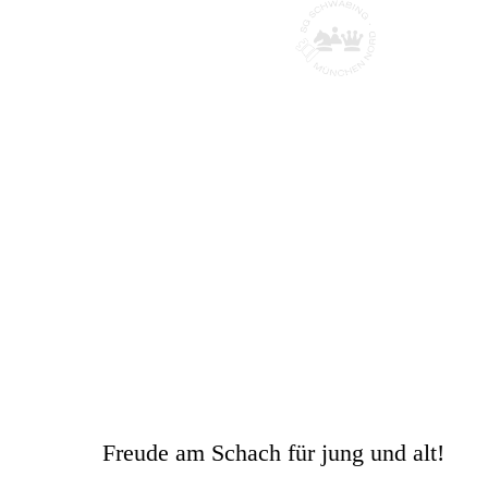
Schachgesellscha
ft Schwabing
München Nord
Freude am Schach für jung und alt!